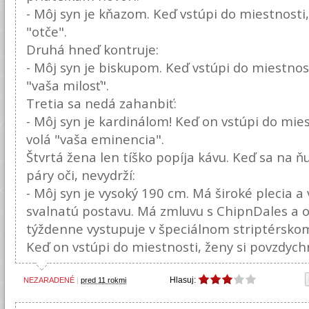
- Môj syn je kňazom. Keď vstúpi do miestnosti,
"otče".
Druhá hneď kontruje:
- Môj syn je biskupom. Keď vstúpi do miestnost
"vaša milosť".
Tretia sa nedá zahanbiť:
- Môj syn je kardinálom! Keď on vstúpi do mie
volá "vaša eminencia".
Štvrtá žena len tíško popíja kávu. Keď sa na ň
páry oči, nevydrží:
- Môj syn je vysoký 190 cm. Má široké plecia 
svalnatú postavu. Má zmluvu s ChipnDales a 
týždenne vystupuje v špeciálnom striptérskom
Keď on vstúpi do miestnosti, ženy si povzdychn
Hlasuj:
NEZARADENÉ
|
pred 11 rokmi