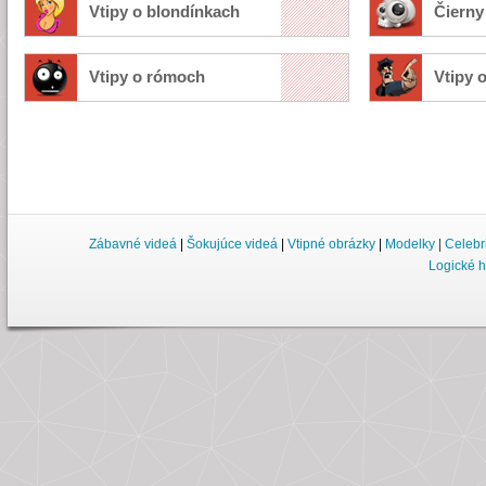
Vtipy o blondínkach
Čierny
Vtipy o rómoch
Vtipy o
Zábavné videá
|
Šokujúce videá
|
Vtipné obrázky
|
Modelky
|
Celebr
Logické h