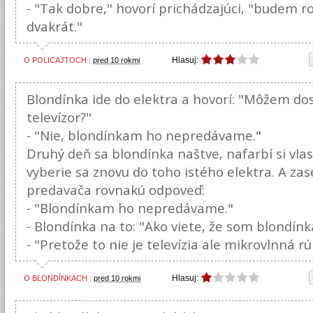
- "Tak dobre," hovorí prichádzajúci, "budem 
dvakrát."
Hlasuj:
O POLICAJTOCH
|
pred 10 rokmi
Blondínka ide do elektra a hovorí: "Môžem do
televízor?"
- "Nie, blondínkam ho nepredávame."
Druhý deň sa blondínka naštve, nafarbí si vlas
vyberie sa znovu do toho istého elektra. A zas
predavača rovnakú odpoveď:
- "Blondínkam ho nepredávame."
- Blondínka na to: "Ako viete, že som blondínk
- "Pretože to nie je televízia ale mikrovlnná rúr
Hlasuj:
O BLONDÍNKACH
|
pred 10 rokmi