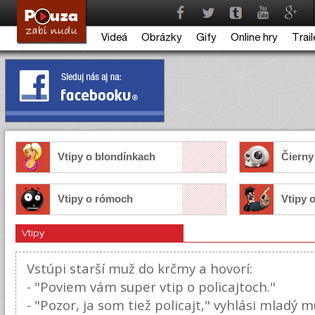
Videá
Obrázky
Gify
Online hry
Trail
Vtipy o blondínkach
Čierny
Vtipy o rómoch
Vtipy o
Vtipy
Vstúpi starší muž do krčmy a hovorí:
- "Poviem vám super vtip o policajtoch."
- "Pozor, ja som tiež policajt," vyhlási mladý m