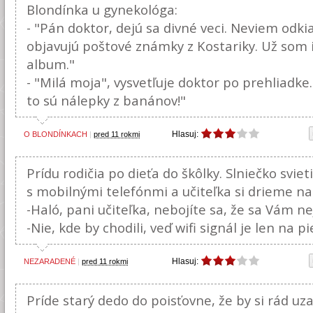
Blondínka u gynekológa:
- "Pán doktor, dejú sa divné veci. Neviem odki
objavujú poštové známky z Kostariky. Už som i
album."
- "Milá moja", vysvetľuje doktor po prehliadke
to sú nálepky z banánov!"
Hlasuj:
O BLONDÍNKACH
|
pred 11 rokmi
Prídu rodičia po dieťa do škôlky. Slniečko svieti
s mobilnými telefónmi a učiteľka si drieme na 
-Haló, pani učiteľka, nebojíte sa, že sa Vám nej
-Nie, kde by chodili, veď wifi signál je len na pi
Hlasuj:
NEZARADENÉ
|
pred 11 rokmi
Príde starý dedo do poisťovne, že by si rád uza