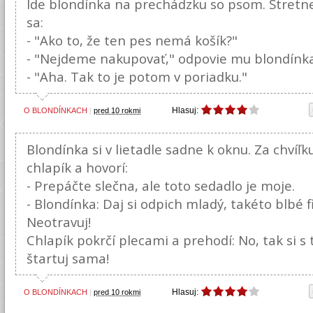
Ide blondínka na prechádzku so psom. Stretne 
sa:
- "Ako to, že ten pes nemá košík?"
- "Nejdeme nakupovať," odpovie mu blondínka
- "Aha. Tak to je potom v poriadku."
Hlasuj:
O BLONDÍNKACH
|
pred 10 rokmi
Blondínka si v lietadle sadne k oknu. Za chvíľk
chlapík a hovorí:
- Prepáčte slečna, ale toto sedadlo je moje.
- Blondínka: Daj si odpich mladý, takéto blbé 
Neotravuj!
Chlapík pokrčí plecami a prehodí: No, tak si 
štartuj sama!
Hlasuj:
O BLONDÍNKACH
|
pred 10 rokmi