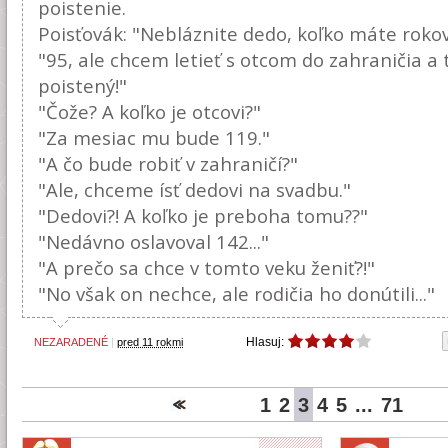
poistenie.
Poisťovák: "Nebláznite dedo, koľko máte roko
"95, ale chcem letieť s otcom do zahraničia a 
poistený!"
"Čože? A koľko je otcovi?"
"Za mesiac mu bude 119."
"A čo bude robiť v zahraničí?"
"Ale, chceme ísť dedovi na svadbu."
"Dedovi?! A koľko je preboha tomu??"
"Nedávno oslavoval 142..."
"A prečo sa chce v tomto veku ženiť?!"
"No však on nechce, ale rodičia ho donútili..."
Hlasuj:
NEZARADENÉ
|
pred 11 rokmi
1
2
3
4
5
...
71