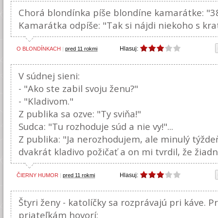
Chorá blondínka píše blondíne kamarátke: "38
Kamarátka odpíše: "Tak si nájdi niekoho s kra
Hlasuj:
O BLONDÍNKACH
|
pred 11 rokmi
V súdnej sieni:
- "Ako ste zabil svoju ženu?"
- "Kladivom."
Z publika sa ozve: "Ty sviňa!"
Sudca: "Tu rozhoduje súd a nie vy!"...
Z publika: "Ja nerozhodujem, ale minulý týžde
dvakrát kladivo požičať a on mi tvrdil, že žia
Hlasuj:
ČIERNY HUMOR
|
pred 11 rokmi
Štyri ženy - katolíčky sa rozprávajú pri káve. P
priateľkám hovorí: