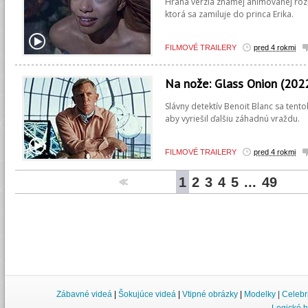
Hraná verzia známej animovanej rozp
ktorá sa zamiluje do princa Erika.
FILMOVÉ TRAILERY
pred 4 rokmi
Na nože: Glass Onion (202
Slávny detektív Benoit Blanc sa tent
aby vyriešil ďalšiu záhadnú vraždu.
FILMOVÉ TRAILERY
pred 4 rokmi
1
2
3
4
5
...
49
Zábavné videá
|
Šokujúce videá
|
Vtipné obrázky
|
Modelky
|
Celebr