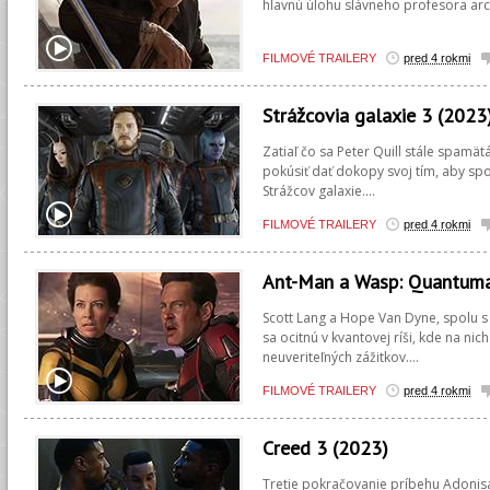
hlavnú úlohu slávneho profesora arc
FILMOVÉ TRAILERY
pred 4 rokmi
Strážcovia galaxie 3 (2023
Zatiaľ čo sa Peter Quill stále spamä
pokúsiť dať dokopy svoj tím, aby sp
Strážcov galaxie....
FILMOVÉ TRAILERY
pred 4 rokmi
Ant-Man a Wasp: Quantuma
Scott Lang a Hope Van Dyne, spolu
sa ocitnú v kvantovej ríši, kde na ni
neuveriteľných zážitkov....
FILMOVÉ TRAILERY
pred 4 rokmi
Creed 3 (2023)
Tretie pokračovanie príbehu Adonisa