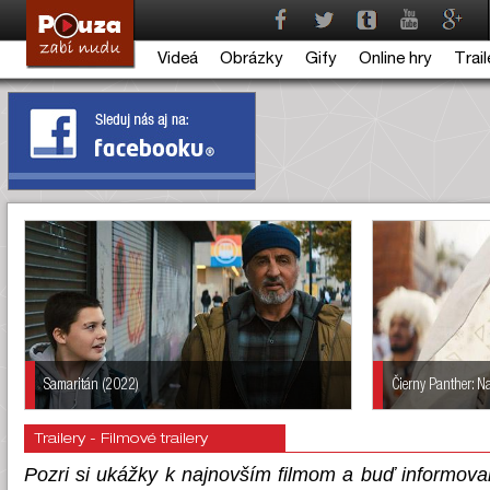
Videá
Obrázky
Gify
Online hry
Trail
Samaritán (2022)
Čierny Panther: 
Trailery - Filmové trailery
Pozri si ukážky k najnovším filmom a buď informovan