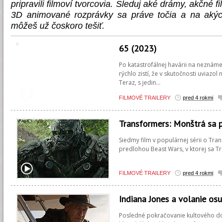
pripravili filmoví tvorcovia. Sleduj aké drámy, akčné fil
3D animované rozprávky sa práve točia a na aký
môžeš už čoskoro tešiť.
65 (2023)
Po katastrofálnej havárii na neznámej
rýchlo zistí, že v skutočnosti uviazol
Teraz, s jedin...
FILMOVÉ TRAILERY
pred 4 rokmi
Transformers: Monštrá sa 
Siedmy film v populárnej sérii o Tra
predlohou Beast Wars, v ktorej sa Tr
FILMOVÉ TRAILERY
pred 4 rokmi
Indiana Jones a volanie os
Posledné pokračovanie kultového do