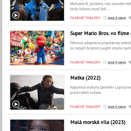
Michaela B. Jordana, nás zavedie nie
kedy Adonis musí čeli...
FILMOVÉ TRAILERY
pred 4 rokmi
Super Mario Bros. vo filme
Filmová adaptácia populárnej videoh
so svojim bratom Luigim snažia zach
FILMOVÉ TRAILERY
pred 4 rokmi
Matka (2022)
Nájomná vrahyňa (Jennifer Lopez) mus
pred rokmi vzdala.
FILMOVÉ TRAILERY
pred 4 rokmi
Malá morská víla (2023)