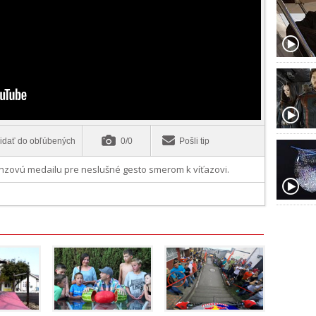
idať do obľúbených
0/0
Pošli tip
ronzovú medailu pre neslušné gesto smerom k víťazovi.