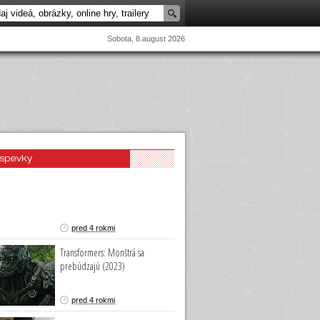
Sobota, 8.august 2026
íspevky
pred 4 rokmi
Transformers: Monštrá sa
prebúdzajú (2023)
pred 4 rokmi