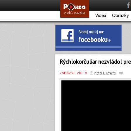
Videá
Obrázky
Rýchlokorčuliar nezvládol pr
ZÁBAVNÉ VIDEÁ
pred 13 rokmi