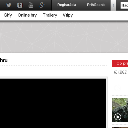
Registrácia
Prihlásenie
Gify
Online hry
Trailery
Vtipy
ehru
Top pr
65 (2023)