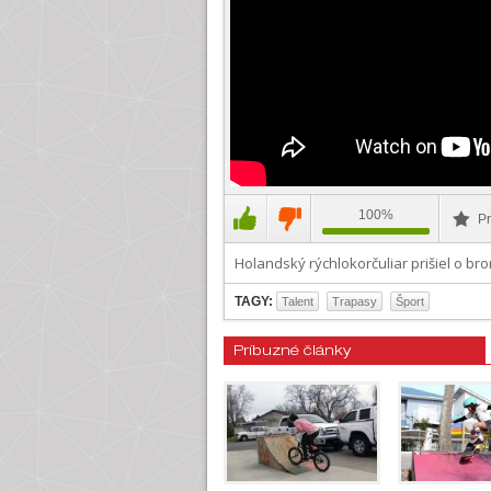
100%
Pr
Holandský rýchlokorčuliar prišiel o b
TAGY:
Talent
Trapasy
Šport
Príbuzné články