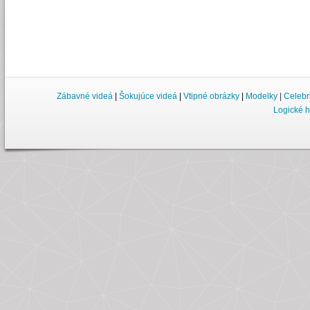
Zábavné videá
|
Šokujúce videá
|
Vtipné obrázky
|
Modelky
|
Celebr
Logické h