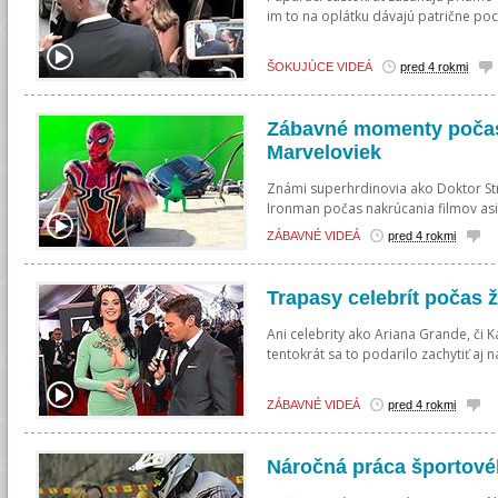
im to na oplátku dávajú patrične pocí
ŠOKUJÚCE VIDEÁ
pred 4 rokmi
Zábavné momenty počas
Marveloviek
Známi superhrdinovia ako Doktor Str
Ironman počas nakrúcania filmov asi 
ZÁBAVNÉ VIDEÁ
pred 4 rokmi
Trapasy celebrít počas ž
Ani celebrity ako Ariana Grande, či K
tentokrát sa to podarilo zachytiť aj 
ZÁBAVNÉ VIDEÁ
pred 4 rokmi
Náročná práca športové