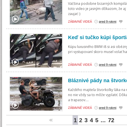
Väčšina podobne bizarných kompilác
toto video je jasným dôkazom, že aj
zaujať :)
ZÁBAVNÉ VIDEÁ
pred 9 rokmi
Keď si tučko kúpi šport
Kúpu luxusného BMW i8 si asi obézn
pri vystupovaní skoro musel volať ha
ZÁBAVNÉ VIDEÁ
pred 9 rokmi
Bláznivé pády na štvork
Každého majiteľa štvorkolky láka na n
no nie vždy sa to môže vyplatiť. Dôk
a trapasov....
ZÁBAVNÉ VIDEÁ
pred 9 rokmi
1
2
3
4
5
...
72