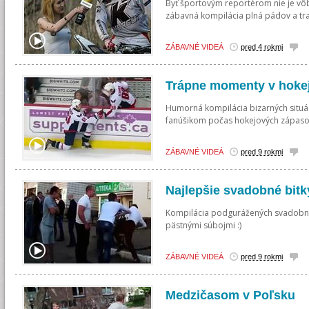
Byť športovým reportérom nie je vôb
zábavná kompilácia plná pádov a tr
ZÁBAVNÉ VIDEÁ
pred 4 rokmi
Trápne momenty v hokej
Humorná kompilácia bizarných situáci
fanúšikom počas hokejových zápaso
ZÁBAVNÉ VIDEÁ
pred 9 rokmi
Najlepšie svadobné bitk
Kompilácia podgurážených svadobných 
pästnými súbojmi :)
ZÁBAVNÉ VIDEÁ
pred 9 rokmi
Medzičasom v Poľsku