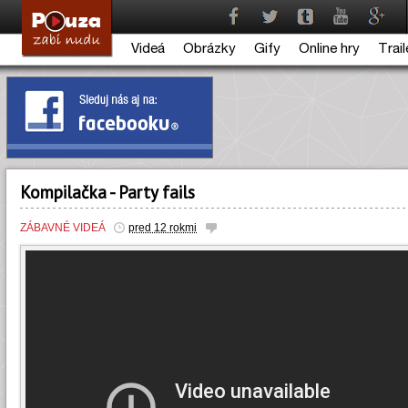
Videá
Obrázky
Gify
Online hry
Trail
Kompilačka - Party fails
ZÁBAVNÉ VIDEÁ
pred 12 rokmi