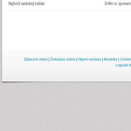
Najhorší svadobný trubkár
Drifter vs. spomaľo
Zábavné videá
|
Šokujúce videá
|
Vtipné obrázky
|
Modelky
|
Celebr
Logické h