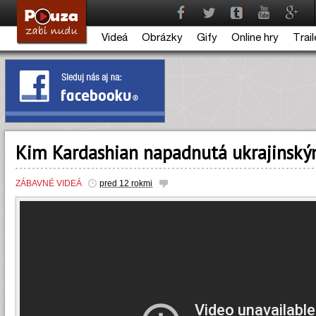
Videá
Obrázky
Gify
Online hry
Trail
Kim Kardashian napadnutá ukrajinsk
ZÁBAVNÉ VIDEÁ
pred 12 rokmi