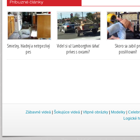
Príbuzné články
Smiešny, hladný a netrpezlivý
Videl si už Lamborghini ťahať
Skoro sa zabil pr
pes
príves s ovcami?
posilňovaní!
Zábavné videá
|
Šokujúce videá
|
Vtipné obrázky
|
Modelky
|
Celebr
Logické h