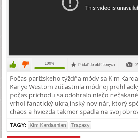
100%
Pridať do obľúbených
0/
Počas parížskeho týždňa módy sa Kim Kard
Kanye Westom zúčastnila módnej prehliadky
počas príchodu sa odohralo niečo nečakané.
vrhol fanatický ukrajinský novinár, ktorý s
chaos a hviezda takmer spadla na svoj obro
TAGY:
Kim Kardashian
Trapasy