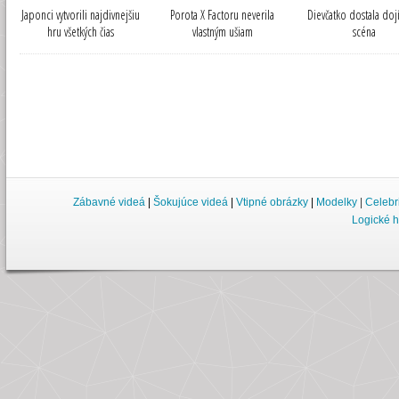
Japonci vytvorili najdivnejšiu
Porota X Factoru neverila
Dievčatko dostala doj
hru všetkých čias
vlastným ušiam
scéna
Zábavné videá
|
Šokujúce videá
|
Vtipné obrázky
|
Modelky
|
Celebr
Logické h