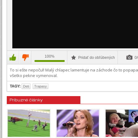
100%
Pridať do obľúbených
0/
To si ešte nepočul! Malý chlapec lamentuje na záchode čo to popapal,
všetko pekne vymenoval.
TAGY:
Deti
Trapasy
Príbuzné články