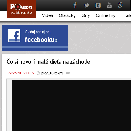
Videá
Obrázky
Gify
Online hry
Trail
Čo si hovorí malé dieťa na záchode
ZÁBAVNÉ VIDEÁ
pred 13 rokmi