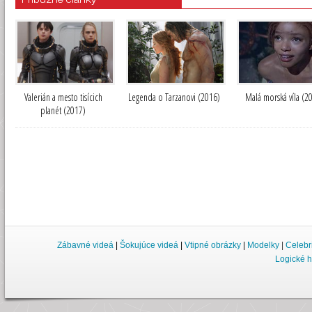
Príbuzné články
Valerián a mesto tisícich
Legenda o Tarzanovi (2016)
Malá morská víla (2
planét (2017)
Zábavné videá
|
Šokujúce videá
|
Vtipné obrázky
|
Modelky
|
Celebr
Logické h