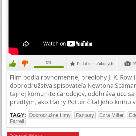
0%
Pridať do obľúbených
0/
Film podľa rovnomennej predlohy J. K. Rowli
dobrodružstvá spisovateľa Newtona Scaman
tajnej komunite čarodejov, odohrávajúce s
predtým, ako Harry Potter čítal jeho knihu v
TAGY:
Dobrodružné filmy
Fantasy
Ezra Miller
Ed
Farrell