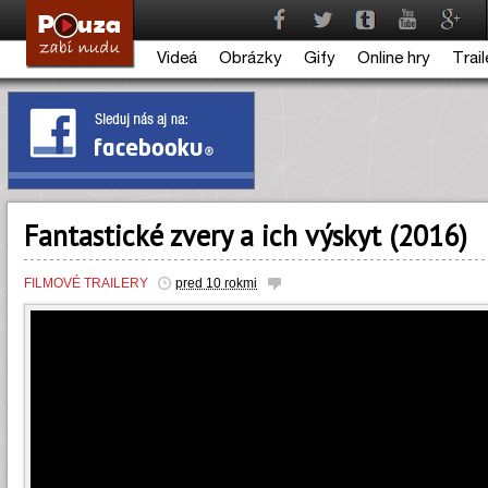
Videá
Obrázky
Gify
Online hry
Trail
Fantastické zvery a ich výskyt (2016)
FILMOVÉ TRAILERY
pred 10 rokmi