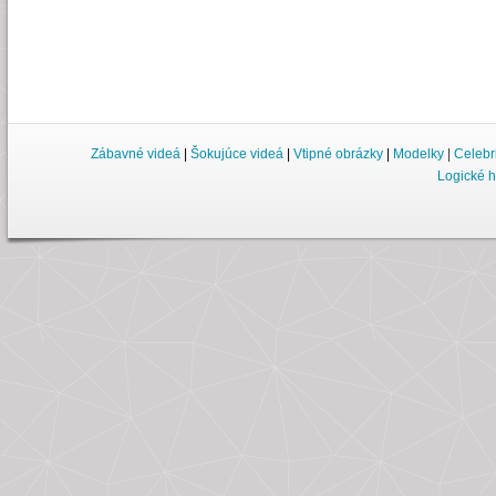
Zábavné videá
|
Šokujúce videá
|
Vtipné obrázky
|
Modelky
|
Celebr
Logické h