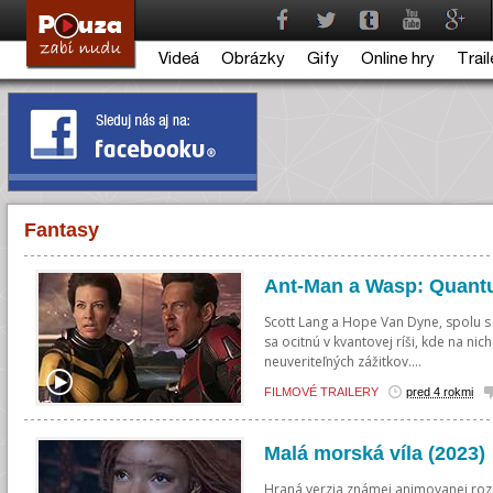
Videá
Obrázky
Gify
Online hry
Trail
Fantasy
Ant-Man a Wasp: Quant
Scott Lang a Hope Van Dyne, spolu
sa ocitnú v kvantovej ríši, kde na ni
neuveriteľných zážitkov....
FILMOVÉ TRAILERY
pred 4 rokmi
Malá morská víla (2023)
Hraná verzia známej animovanej rozp