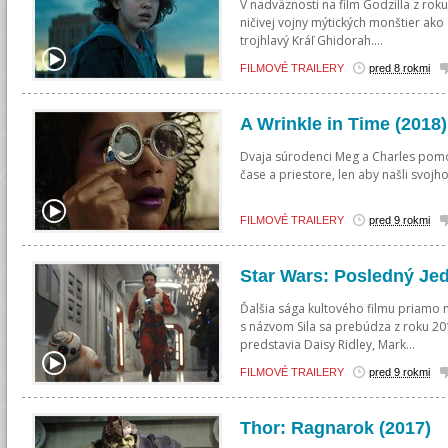
V nadväznosti na film Godzilla z rok
ničivej vojny mýtických monštier ako
trojhlavý Kráľ Ghidorah....
FILMOVÉ TRAILERY
pred 8 rokmi
A Wrinkle in Time (2018)
Dvaja súrodenci Meg a Charles pomo
čase a priestore, len aby našli svojh
FILMOVÉ TRAILERY
pred 9 rokmi
Star Wars: Posledný Jed
Ďalšia sága kultového filmu priamo 
s názvom Sila sa prebúdza z roku 201
predstavia Daisy Ridley, Mark...
FILMOVÉ TRAILERY
pred 9 rokmi
Thor: Ragnarok (2017)