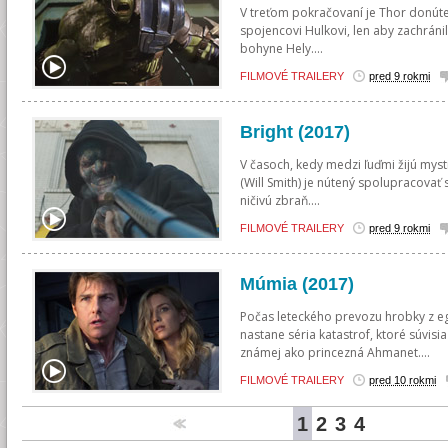
V treťom pokračovaní je Thor donúte
spojencovi Hulkovi, len aby zachráni
bohyne Hely....
FILMOVÉ TRAILERY
pred 9 rokmi
Bright (2017)
V časoch, kedy medzi ľuďmi žijú mysti
(Will Smith) je nútený spolupracovať
ničivú zbraň....
FILMOVÉ TRAILERY
pred 9 rokmi
Múmia (2017)
Počas leteckého prevozu hrobky z e
nastane séria katastrof, ktoré súvis
známej ako princezná Ahmanet....
FILMOVÉ TRAILERY
pred 10 rokmi
1
2
3
4