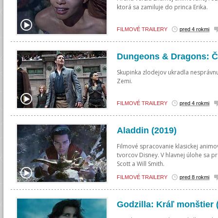
ktorá sa zamiluje do princa Erika.
FILMOVÉ TRAILERY
pred 4 rokmi
Dungeons & Dragons: Če
Skupinka zlodejov ukradla nesprávnu
Zemi.
FILMOVÉ TRAILERY
pred 4 rokmi
Aladdin (2019)
Filmové spracovanie klasickej animo
tvorcov Disney. V hlavnej úlohe sa
Scott a Will Smith.
FILMOVÉ TRAILERY
pred 8 rokmi
Godzilla: Kráľ monštier 