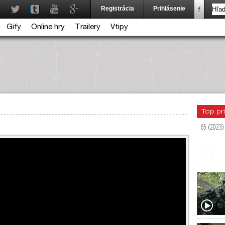
Registrácia
Prihlásenie
Gify
Online hry
Trailery
Vtipy
Top pr
65 (2023)