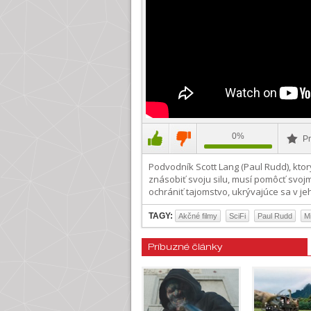
0%
Pr
Podvodník Scott Lang (Paul Rudd), kto
znásobiť svoju silu, musí pomôcť svoj
ochrániť tajomstvo, ukrývajúce sa v 
TAGY:
Akčné filmy
SciFi
Paul Rudd
M
Príbuzné články