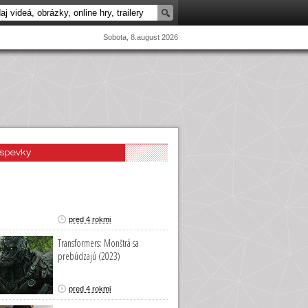
Sobota, 8.august 2026
íspevky
pred 4 rokmi
Transformers: Monštrá sa
prebúdzajú (2023)
pred 4 rokmi