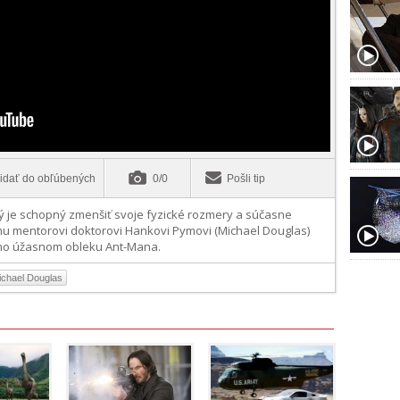
idať do obľúbených
0/0
Pošli tip
rý je schopný zmenšiť svoje fyzické rozmery a súčasne
mu mentorovi doktorovi Hankovi Pymovi (Michael Douglas)
jeho úžasnom obleku Ant-Mana.
ichael Douglas