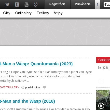
Registrácia
Prihlásenie
Gify
Online hry
Trailery
Vtipy
Čoskor
t-Man a Wasp: Quantumania (2023)
65 (2023)
t Lang a Hope Van Dyne, spolu s Hankom Pymom a Janet Van Dyne
citnú v kvantovej ríši, kde na nich čaká dobrodružstvo plné
eriteľných zážitkov....
OVÉ TRAILERY
pred 4 rokmi
t-Man and the Wasp (2018)
aľ čo Scott Lang má plné ruky práce ako Ant-Man a zároveň aj ako