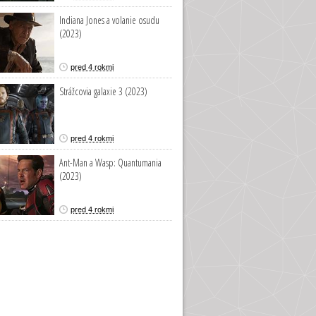
Indiana Jones a volanie osudu
(2023)
pred 4 rokmi
Strážcovia galaxie 3 (2023)
pred 4 rokmi
Ant-Man a Wasp: Quantumania
(2023)
pred 4 rokmi