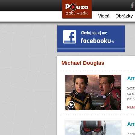
Videá
Obrázky
Michael Douglas
An
Scot
sa o
neuv
FILM
An
Zati