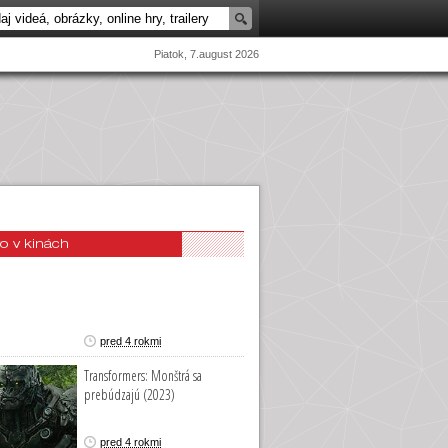
Piatok, 7.august 2026
o v kinách
pred 4 rokmi
Transformers: Monštrá sa
prebúdzajú (2023)
pred 4 rokmi