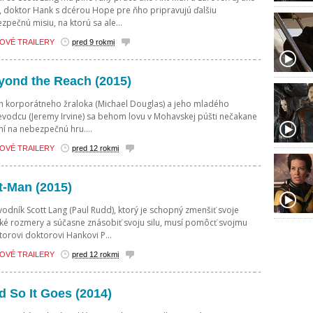
, doktor Hank s dcérou Hope pre ňho pripravujú ďalšiu
zpečnú misiu, na ktorú sa ale...
OVÉ TRAILERY
pred 9 rokmi
yond the Reach (2015)
h korporátneho žraloka (Michael Douglas) a jeho mladého
evodcu (Jeremy Irvine) sa behom lovu v Mohavskej púšti nečakane
í na nebezpečnú hru....
OVÉ TRAILERY
pred 12 rokmi
t-Man (2015)
odník Scott Lang (Paul Rudd), ktorý je schopný zmenšiť svoje
cké rozmery a súčasne znásobiť svoju silu, musí pomôcť svojmu
orovi doktorovi Hankovi P...
OVÉ TRAILERY
pred 12 rokmi
d So It Goes (2014)