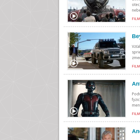
otec
nebe
FILM
Be
Vzťa
spri
zmen
FILM
An
Podv
fyzi
ment
FILM
An