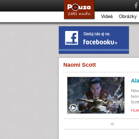
Videá
Obrázky
Naomi Scott
Al
Film
tvor
Scott
FILM