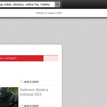
Sobota, 8.august 2026
o v kinách
pred 4 rokmi
Transformers: Monštrá sa
prebúdzajú (2023)
pred 4 rokmi