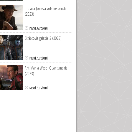
Indiana Jones a volanie osudu
(2023)
pred 4 rokmi
Strážcovia galaxie 3 (2023)
pred 4 rokmi
Ant-Man a Wasp: Quantumania
(2023)
pred 4 rokmi