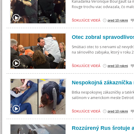
Kanaďanka Veronique Bourgault sa n
Rouge trochu viac odviazala, čo malo 
ŠOKUJÚCE VIDEÁ
pred 10 rokmi
Otec zobral spravodlivo
Smútiaci otec to s nervami už nevydr
na sériového zabijaka, ktorý v roku 2
ŠOKUJÚCE VIDEÁ
pred 10 rokmi
Nespokojná zákazníčka 
Bitka nespokojnej zákazníčky a tatér
salónom v americkom meste Detroit. 
ŠOKUJÚCE VIDEÁ
pred 10 rokmi
Rozzúrený Rus šrotuje 