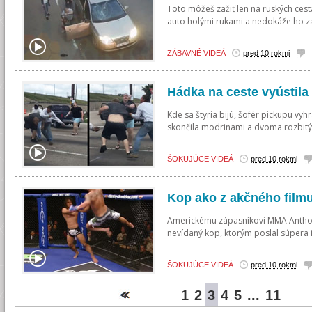
Toto môžeš zažiť len na ruských ces
auto holými rukami a nedokáže ho zast
ZÁBAVNÉ VIDEÁ
pred 10 rokmi
Hádka na ceste vyústila
Kde sa štyria bijú, šofér pickupu vy
skončila modrinami a dvoma rozbitý
ŠOKUJÚCE VIDEÁ
pred 10 rokmi
Kop ako z akčného film
Americkému zápasníkovi MMA Anthon
nevídaný kop, ktorým poslal súpera 
ŠOKUJÚCE VIDEÁ
pred 10 rokmi
1
2
3
4
5
...
11