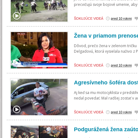
precvičujú svoje bojové umenie, aby a
ŠOKUJÚCE VIDEÁ
pred 10 rokmi
Žena v priamom prenose
Dôvod, prečo žena v zelenom tričku
Delgadovú, ktorá vysielala naživo z Ph
ŠOKUJÚCE VIDEÁ
pred 10 rokmi
Agresívneho šoféra dost
Aj keď sa mu motocyklista v predstihu
nedal povedať. Mal radšej zostať v a
ŠOKUJÚCE VIDEÁ
pred 10 rokmi
Podgurážená žena zaútoč