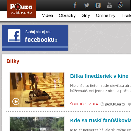
Videá
Obrázky
Gify
Online hry
Trail
Bitky
Bitka tínedžeriek v kine
Nielenže sú tieto mladé dievčatá atra
húževnaté. Ani jedna z nich sa počas 
ŠOKUJÚCE VIDEÁ
pred 10 rokmi
Kde sa ruskí fanúšikovia
Je to až neuveriteľné, ale skutočne exi