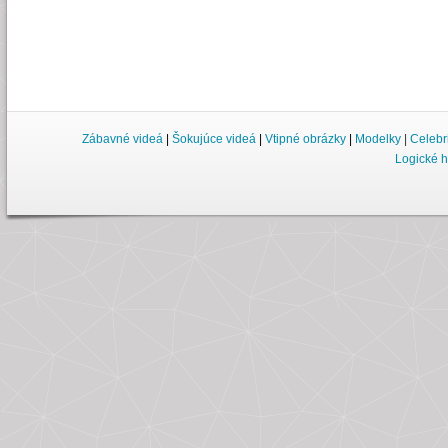
Zábavné videá
|
Šokujúce videá
|
Vtipné obrázky
|
Modelky
|
Celebr
Logické h