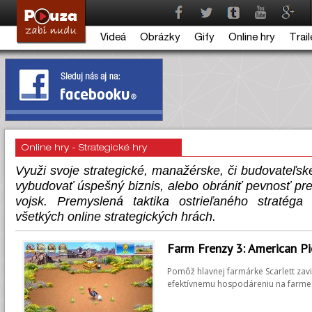
Videá
Obrázky
Gify
Online hry
Trail
Online hry - Strategické hry
Využi svoje strategické, manažérske, či budovateľsk
vybudovať úspešný biznis, alebo obrániť pevnosť pre
vojsk. Premyslená taktika ostrieľaného stratéga 
všetkých online strategických hrách.
Farm Frenzy 3: American Pi
Pomôž hlavnej farmárke Scarlett zavi
efektívnemu hospodáreniu na farme