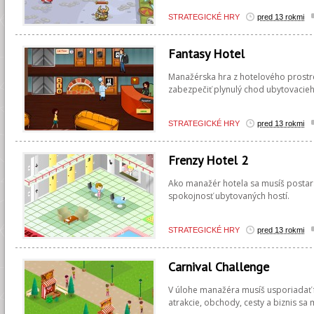
STRATEGICKÉ HRY
pred 13 rokmi
Fantasy Hotel
Manažérska hra z hotelového prostre
zabezpečiť plynulý chod ubytovacieh
STRATEGICKÉ HRY
pred 13 rokmi
Frenzy Hotel 2
Ako manažér hotela sa musíš postar
spokojnosť ubytovaných hostí.
STRATEGICKÉ HRY
pred 13 rokmi
Carnival Challenge
V úlohe manažéra musíš usporiadať f
atrakcie, obchody, cesty a biznis sa