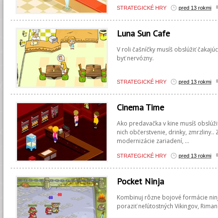
STRATEGICKÉ HRY
pred 13 rokmi
Luna Sun Cafe
V roli čašníčky musíš obslúžiť čakajú
byť nervózny.
STRATEGICKÉ HRY
pred 13 rokmi
Cinema Time
Ako predavačka v kine musíš obslúžiť
nich občerstvenie, drinky, zmrzliny.
modernizácie zariadení, ...
STRATEGICKÉ HRY
pred 13 rokmi
Pocket Ninja
Kombinuj rôzne bojové formácie ninj
poraziť neľútostných Vikingov, Riman