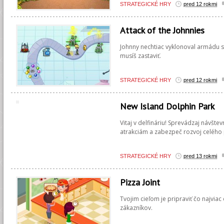
STRATEGICKÉ HRY
pred 12 rokmi
Attack of the Johnnies
Johnny nechtiac vyklonoval armádu sv
musíš zastaviť.
STRATEGICKÉ HRY
pred 12 rokmi
New Island Dolphin Park
Vitaj v delfináriu! Sprevádzaj návšt
atrakciám a zabezpeč rozvoj celého 
STRATEGICKÉ HRY
pred 13 rokmi
Pizza Joint
Tvojim cieľom je pripraviť čo najvia
zákazníkov.