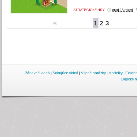
STRATEGICKÉ HRY
pred 13 rokmi
1
2
3
Zábavné videá
|
Šokujúce videá
|
Vtipné obrázky
|
Modelky
|
Celebr
Logické h