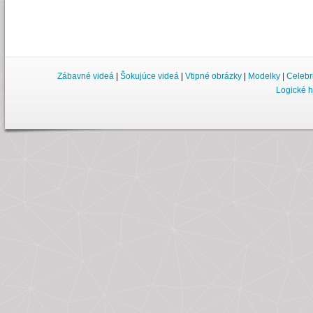
Zábavné videá
|
Šokujúce videá
|
Vtipné obrázky
|
Modelky
|
Celebr
Logické h