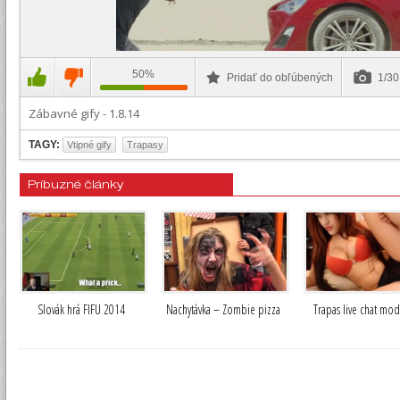
50%
Pridať do obľúbených
1/3
Zábavné gify - 1.8.14
TAGY:
Vtipné gify
Trapasy
Príbuzné články
Slovák hrá FIFU 2014
Nachytávka – Zombie pizza
Trapas live chat mod