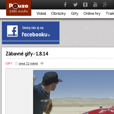
Videá
Obrázky
Gify
Online hry
Trail
Zábavné gify - 1.8.14
GIFY
pred 12 rokmi