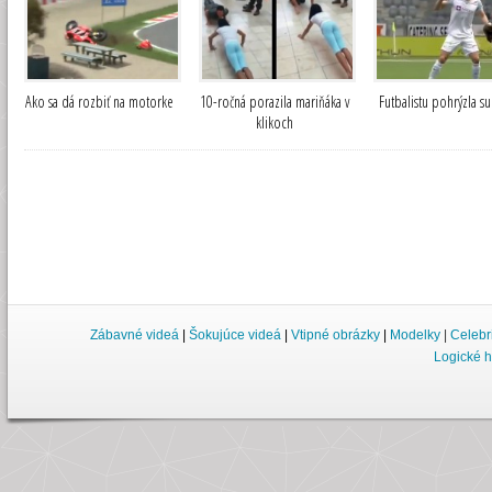
Ako sa dá rozbiť na motorke
10-ročná porazila mariňáka v
Futbalistu pohrýzla su
klikoch
Zábavné videá
|
Šokujúce videá
|
Vtipné obrázky
|
Modelky
|
Celebr
Logické h