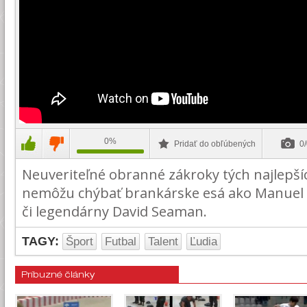
0%
Pridať do obľúbených
0/
Neuveriteľné obranné zákroky tých najlepšíc
nemôžu chýbať brankárske esá ako Manuel 
či legendárny David Seaman.
TAGY:
Šport
Futbal
Talent
Ľudia
Príbuzné články