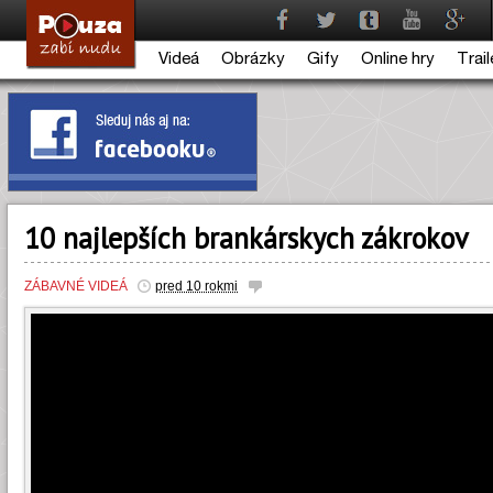
Videá
Obrázky
Gify
Online hry
Trail
10 najlepších brankárskych zákrokov
ZÁBAVNÉ VIDEÁ
pred 10 rokmi