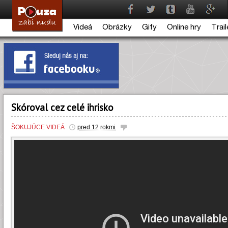
Videá
Obrázky
Gify
Online hry
Trail
Skóroval cez celé ihrisko
ŠOKUJÚCE VIDEÁ
pred 12 rokmi