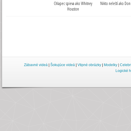
Chlapec spieva ako Whitney
Nikto neleští ako Do
Houston
Zábavné videá
|
Šokujúce videá
|
Vtipné obrázky
|
Modelky
|
Celebr
Logické h