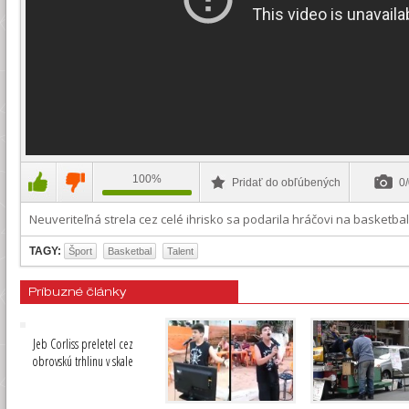
100%
Pridať do obľúbených
0/
Neuveriteľná strela cez celé ihrisko sa podarila hráčovi na basketba
TAGY:
Šport
Basketbal
Talent
Príbuzné články
Jeb Corliss preletel cez
obrovskú trhlinu v skale