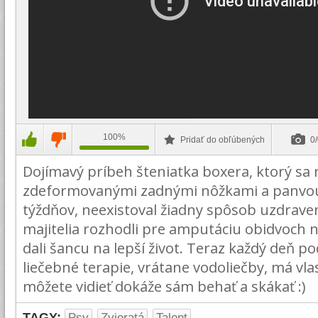
100%
Pridať do obľúbených
0/
Dojímavý príbeh šteniatka boxera, ktorý sa 
zdeformovanými zadnými nôžkami a panvou
týždňov, neexistoval žiadny spôsob uzdraven
majitelia rozhodli pre amputáciu obidvoch 
dali šancu na lepší život. Teraz každý deň 
liečebné terapie, vrátane vodoliečby, má vla
môžete vidieť dokáže sám behať a skákať :)
TAGY:
Psy
Zvieratá
Talent