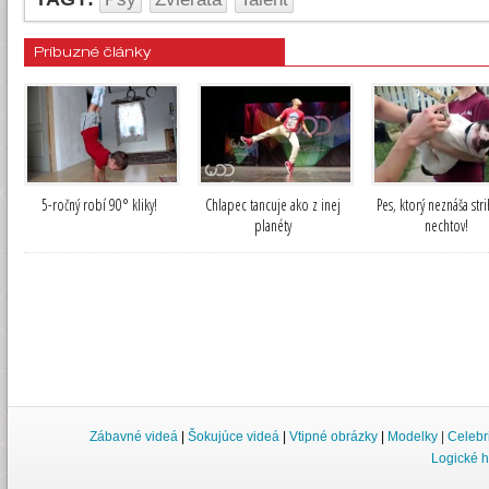
Príbuzné články
5-ročný robí 90° kliky!
Chlapec tancuje ako z inej
Pes, ktorý neznáša str
planéty
nechtov!
Zábavné videá
|
Šokujúce videá
|
Vtipné obrázky
|
Modelky
|
Celebr
Logické h