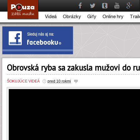
Videá
Obrázky
Gify
Online hry
Trail
Obrovská ryba sa zakusla mužovi do r
ŠOKUJÚCE VIDEÁ
pred 10 rokmi