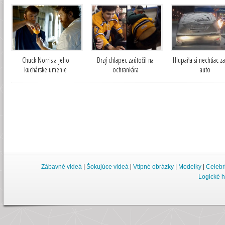
Chuck Norris a jeho
Drzý chlapec zaútočil na
Hlupaňa si nechtiac za
kuchárske umenie
ochrankára
auto
Zábavné videá
|
Šokujúce videá
|
Vtipné obrázky
|
Modelky
|
Celebr
Logické h