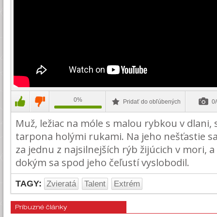
0%
Pridať do obľúbených
0/
Muž, ležiac na móle s malou rybkou v dlani, 
tarpona holými rukami. Na jeho nešťastie s
za jednu z najsilnejších rýb žijúcich v mori, a
dokým sa spod jeho čeľustí vyslobodil.
TAGY:
Zvieratá
Talent
Extrém
Príbuzné články