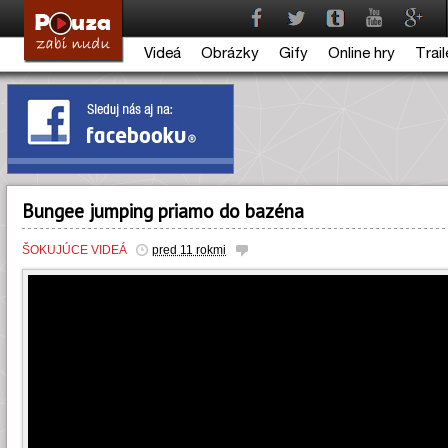
Videá
Obrázky
Gify
Online hry
Trail
Bungee jumping priamo do bazéna
ŠOKUJÚCE VIDEÁ
pred 11 rokmi