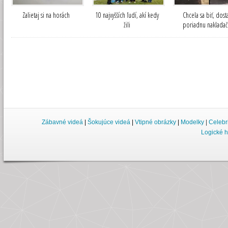
Zalietaj si na horách
10 najvyšších ľudí, akí kedy
Chcela sa biť, dost
žili
poriadnu nakladač
Zábavné videá
|
Šokujúce videá
|
Vtipné obrázky
|
Modelky
|
Celebr
Logické h