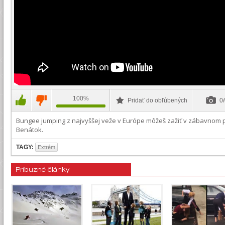
100%
Pridať do obľúbených
0/
Bungee jumping z najvyššej veže v Európe môžeš zažiť v zábavnom 
Benátok.
TAGY:
Extrém
Príbuzné články