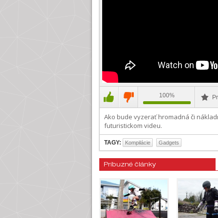
100%
Pr
Ako bude vyzerať hromadná či náklad
futuristickom videu.
TAGY:
Kompilácie
Gadgets
Príbuzné články