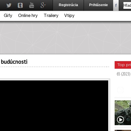
Registrácia
Prihlásenie
Gify
Online hry
Trailery
Vtipy
j budúcnosti
Top pr
65 (2023)