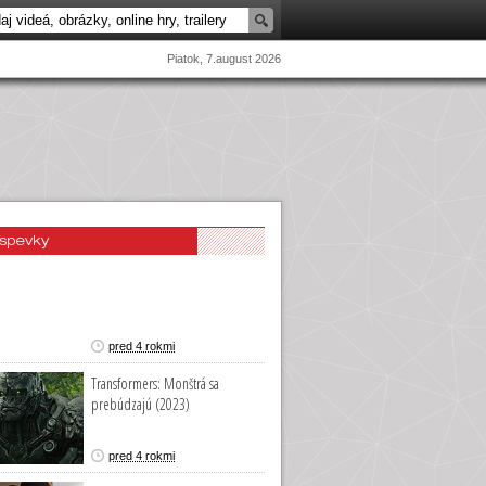
Piatok, 7.august 2026
íspevky
pred 4 rokmi
Transformers: Monštrá sa
prebúdzajú (2023)
pred 4 rokmi