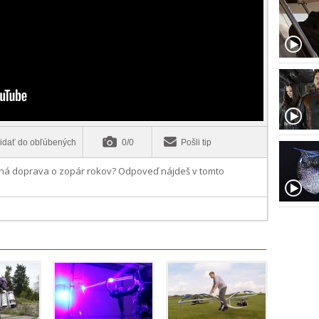
idať do obľúbených
0/0
Pošli tip
ná doprava o zopár rokov? Odpoveď nájdeš v tomto