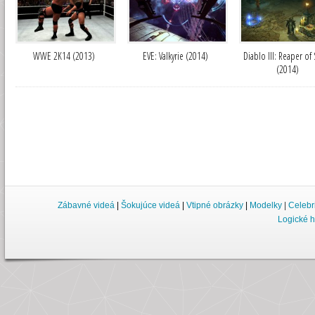
WWE 2K14 (2013)
EVE: Valkyrie (2014)
Diablo III: Reaper of
(2014)
Zábavné videá
|
Šokujúce videá
|
Vtipné obrázky
|
Modelky
|
Celebr
Logické h