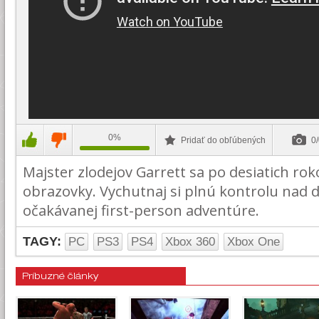
0%
Pridať do obľúbených
0/
Majster zlodejov Garrett sa po desiatich ro
obrazovky. Vychutnaj si plnú kontrolu nad d
očakávanej first-person adventúre.
TAGY:
PC
PS3
PS4
Xbox 360
Xbox One
Príbuzné články