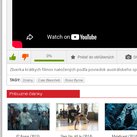
0%
Pridať do obľúbených
0/
Zbierka krátkych filmov natočených podľa poviedok austrálskeho sp
TAGY:
Drámy
Cate Blanchett
Rose Byrne
Príbuzné články
47 Ronin (2013)
Step Up: All In (2014)
Maleficent (2014