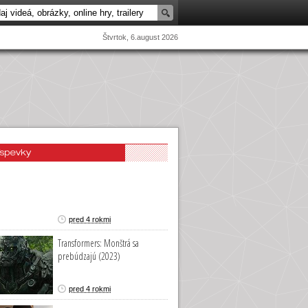
Štvrtok, 6.august 2026
íspevky
pred 4 rokmi
Transformers: Monštrá sa
prebúdzajú (2023)
pred 4 rokmi