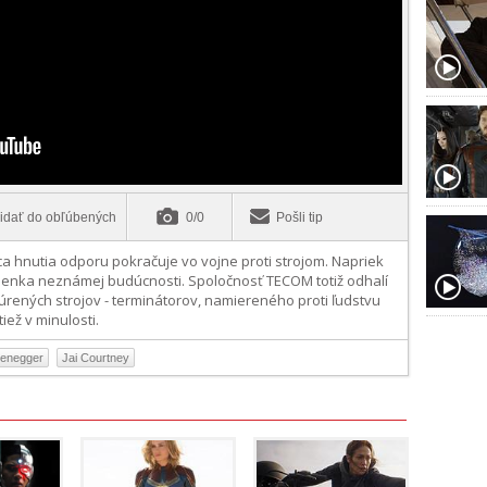
idať do obľúbených
0/0
Pošli tip
ca hnutia odporu pokračuje vo vojne proti strojom. Napriek
lienka neznámej budúcnosti. Spoločnosť TECOM totiž odhalí
rených strojov - terminátorov, namiereného proti ľudstvu
iež v minulosti.
zenegger
Jai Courtney