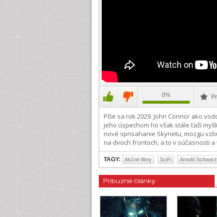
0%
Pr
Píše sa rok 2029. John Connor ako vod
jeho úspechom ho však stále ťaží myš
nové sprisahanie Skynetu, mozgu vzbú
na dvoch frontoch, a to v súčasnosti a t
TAGY:
Akčné filmy
SciFi
Arnold Schwar
Príbuzné články