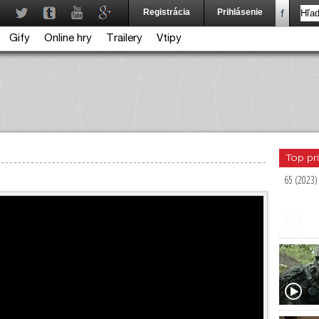
Registrácia
Prihlásenie
Gify
Online hry
Trailery
Vtipy
Top pr
65 (2023)