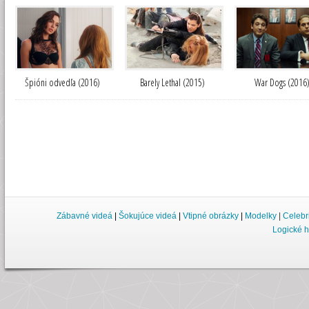
Špióni odvedľa (2016)
Barely Lethal (2015)
War Dogs (2016
Zábavné videá
|
Šokujúce videá
|
Vtipné obrázky
|
Modelky
|
Celebr
Logické h