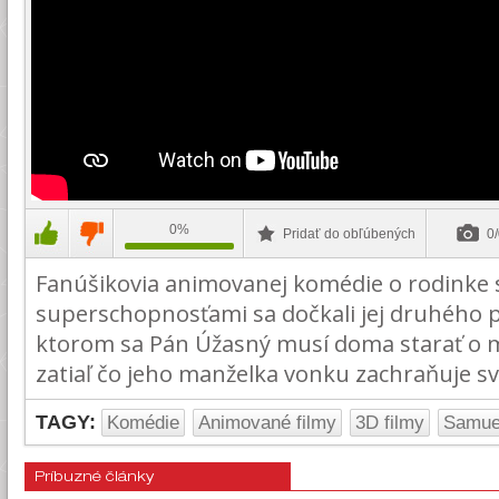
0%
Pridať do obľúbených
0/
Fanúšikovia animovanej komédie o rodinke 
superschopnosťami sa dočkali jej druhého p
ktorom sa Pán Úžasný musí doma starať o m
zatiaľ čo jeho manželka vonku zachraňuje sv
TAGY:
Komédie
Animované filmy
3D filmy
Samue
Príbuzné články