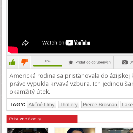
0%
Pridať do obľúbených
0/
Americká rodina sa prisťahovala do ázijskej k
práve vypukla krvavá vzbura. Ich jedinou šan
okamžitý útek.
TAGY:
Akčné filmy
Thrillery
Pierce Brosnan
Lake
Príbuzné články