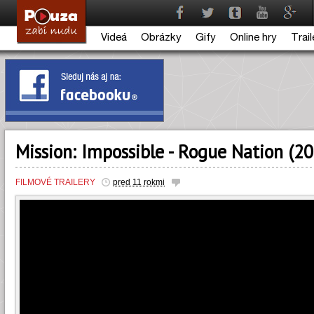
Videá
Obrázky
Gify
Online hry
Trail
Mission: Impossible - Rogue Nation (2
FILMOVÉ TRAILERY
pred 11 rokmi