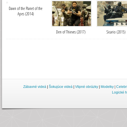
Dawn of the Planet of the
Apes (2014)
Den of Thieves (2017)
Sicario (2015)
Zábavné videá
|
Šokujúce videá
|
Vtipné obrázky
|
Modelky
|
Celebr
Logické h