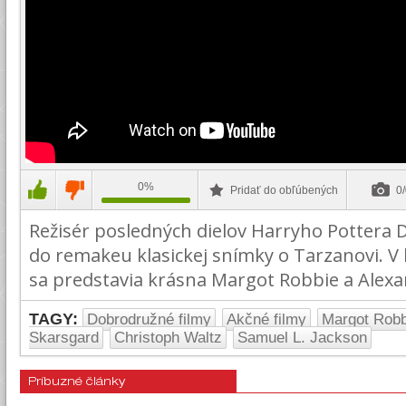
0%
Pridať do obľúbených
0/
Režisér posledných dielov Harryho Pottera D
do remakeu klasickej snímky o Tarzanovi. V
sa predstavia krásna Margot Robbie a Alexa
TAGY:
Dobrodružné filmy
Akčné filmy
Margot Robb
Skarsgard
Christoph Waltz
Samuel L. Jackson
Príbuzné články