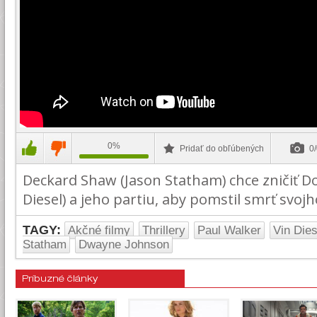
0%
Pridať do obľúbených
0/
Deckard Shaw (Jason Statham) chce zničiť D
Diesel) a jeho partiu, aby pomstil smrť svojh
TAGY:
Akčné filmy
Thrillery
Paul Walker
Vin Dies
Statham
Dwayne Johnson
Príbuzné články