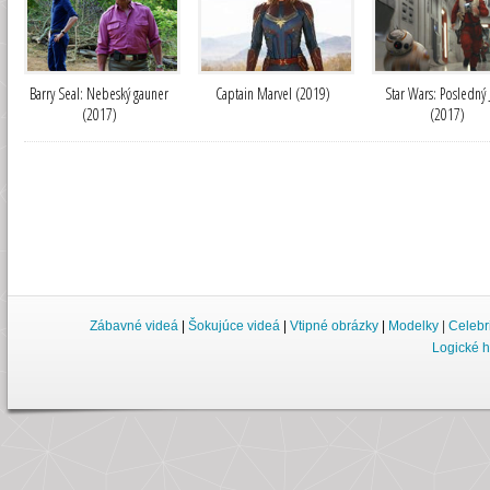
Barry Seal: Nebeský gauner
Captain Marvel (2019)
Star Wars: Posledný 
(2017)
(2017)
Zábavné videá
|
Šokujúce videá
|
Vtipné obrázky
|
Modelky
|
Celebr
Logické h