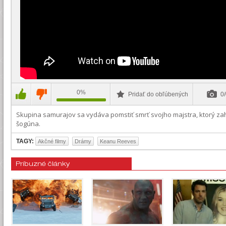
0%
Pridať do obľúbených
0/
Skupina samurajov sa vydáva pomstiť smrť svojho majstra, ktorý za
šogúna.
TAGY:
Akčné filmy
Drámy
Keanu Reeves
Príbuzné články