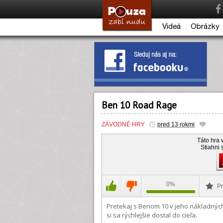
Videá
Obrázky
Ben 10 Road Rage
ZÁVODNÉ HRY
pred 13 rokmi
Táto hra 
Stiahni 
0%
Pr
Pretekaj s Benom 10 v jeho nákladných
si sa rýchlejšie dostal do cieľa.