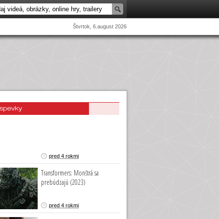
Štvrtok, 6.august 2026
íspevky
pred 4 rokmi
Transformers: Monštrá sa
prebúdzajú (2023)
pred 4 rokmi