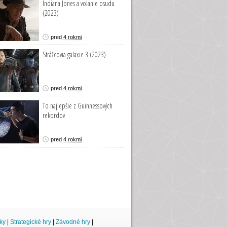
Indiana Jones a volanie osudu
(2023)
pred 4 rokmi
Strážcovia galaxie 3 (2023)
pred 4 rokmi
To najlepšie z Guinnessových
rekordov
pred 4 rokmi
ky
|
Strategické hry
|
Závodné hry
|