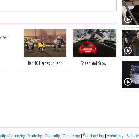
 Year
Ben 10 Heroes United
Speed and Snow
Vtipné obrázky
|
Modelky
|
Celebrity
|
Online hry
|
Športové hry
|
Akčné hry
|
Skákač