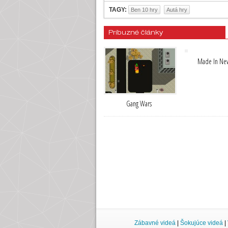
TAGY:
Ben 10 hry
Autá hry
Príbuzné články
Made In New
Gang Wars
Zábavné videá
|
Šokujúce videá
|