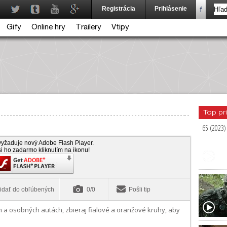
Registrácia
Prihlásenie
Gify
Online hry
Trailery
Vtipy
Top pr
65 (2023)
vyžaduje nový Adobe Flash Player.
si ho zadarmo kliknutím na ikonu!
idať do obľúbených
0/0
Pošli tip
 a osobných autách, zbieraj fialové a oranžové kruhy, aby