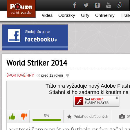
Videá
Obrázky
Gify
Online hry
Trail
World Striker 2014
ŠPORTOVÉ HRY
pred 12 rokmi
Táto hra vyžaduje nový Adobe Flash
Stiahni si ho zadarmo kliknutím na 
0%
Pridať do obľúbených
0/
Svetový šampionát vo futbale práve začal a 