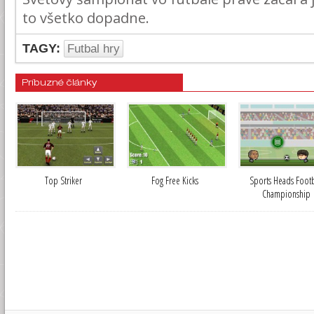
to všetko dopadne.
TAGY:
Futbal hry
Príbuzné články
Top Striker
Fog Free Kicks
Sports Heads Footb
Championship