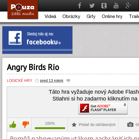
Videá
Obrázky
Gify
Online hry
Trail
Angry Birds Rio
LOGICKÉ HRY
pred 13 rokmi
Táto hra vyžaduje nový Adobe Flash
Stiahni si ho zadarmo kliknutím na 
100%
Pridať do obľúbených
0/
Pomôž nahnevaným vtákom zachrániť ich pri