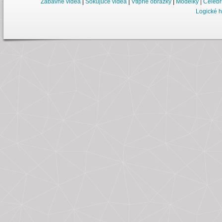
Zábavné videá
|
Šokujúce videá
|
Vtipné obrázky
|
Modelky
|
Celebr
Logické h