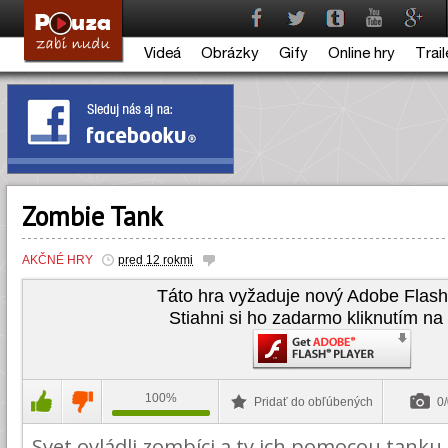
Videá
Obrázky
Gify
Online hry
Trail
Zombie Tank
AKČNÉ HRY
pred 12 rokmi
Táto hra vyžaduje nový Adobe Flash
Stiahni si ho zadarmo kliknutím na 
100%
Pridať do obľúbených
0/
Svet ovládli zombíci a ty ich pomocou tanku