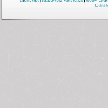
Zábavné videá
|
Šokujúce videá
|
Vtipné obrázky
|
Modelky
|
Celebr
Logické h