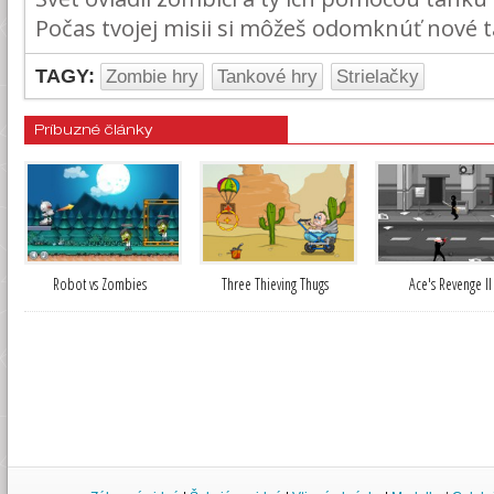
Počas tvojej misii si môžeš odomknúť nové t
TAGY:
Zombie hry
Tankové hry
Strielačky
Príbuzné články
Robot vs Zombies
Three Thieving Thugs
Ace's Revenge II