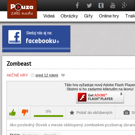
Videá
Obrázky
Gify
Online hry
Trail
Zombeast
AKČNÉ HRY
pred 12 rokmi
Táto hra vyžaduje nový Adobe Flash Player
Stiahni si ho zadarmo kliknutím na ikonu!
0%
Pridať do obľúbených
0/
Ako posledný človek v meste obklopený zombiekmi pozbieraj zbrane