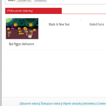
TAGY:
Zombie hry
Strielačky
Príbuzné články
Made In New Year
United Force
Bad Piggies Halloween
Zábavné videá
|
Šokujúce videá
|
Vtipné obrázky
|
Modelky
|
Celebr