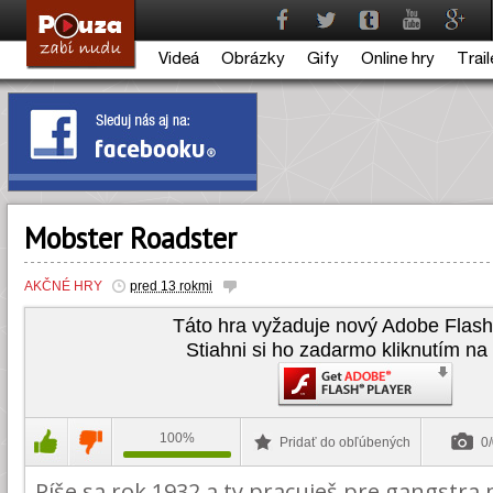
Videá
Obrázky
Gify
Online hry
Trail
Mobster Roadster
AKČNÉ HRY
pred 13 rokmi
Táto hra vyžaduje nový Adobe Flash
Stiahni si ho zadarmo kliknutím na 
100%
Pridať do obľúbených
0/
Píše sa rok 1932 a ty pracuješ pre gangstr