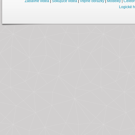
Zábavné videá
|
Šokujúce videá
|
Vtipné obrázky
|
Modelky
|
Celebr
Logické h