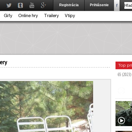
Registrácia
Prihlásenie
Gify
Online hry
Trailery
Vtipy
very
Top pr
65 (2023)