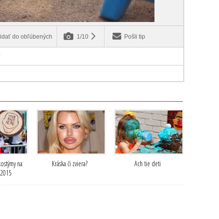
idať do obľúbených
1/10
Pošli tip
/
kostýmy na
Kráska či zviera?
Ach tie deti
 2015