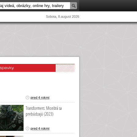
Sobota, 8.august 2026
íspevky
pred 4 rokmi
Transformers: Monštrá sa
prebúdzajú (2023)
pred 4 rokmi