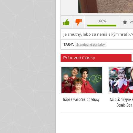
100%
Pr
Je smutný, lebo sa nemá s kým hrať :-/
TAGY:
Srandovné obrázky
Príbuzné články
Trápne vianočné pozdravy
Najbláznivejšie 
Comic-Con