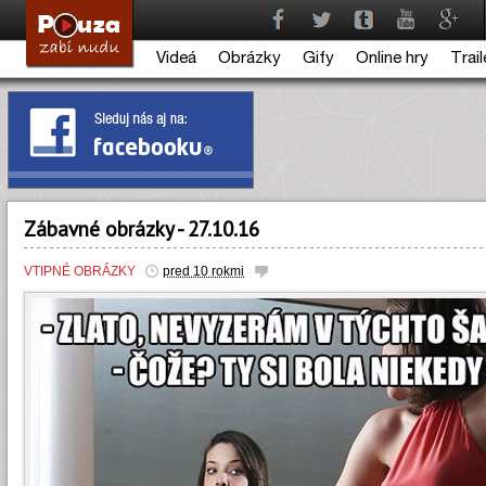
Videá
Obrázky
Gify
Online hry
Trail
Zábavné obrázky - 27.10.16
VTIPNÉ OBRÁZKY
pred 10 rokmi