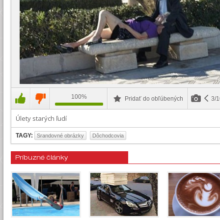
100%
Pridať do obľúbených
3/
Úlety starých ľudí
TAGY:
Srandovné obrázky
Dôchodcovia
Príbuzné články