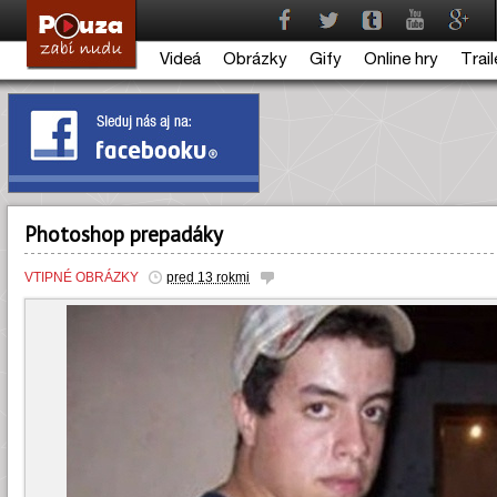
Videá
Obrázky
Gify
Online hry
Trail
Photoshop prepadáky
VTIPNÉ OBRÁZKY
pred 13 rokmi