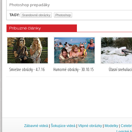
Photoshop prepadáky
TAGY:
Srandovné obrázky
Photoshop
Príbuzné články
Smiešne obrázky - 4.7.16
Humorné obrázky - 30.10.15
Úžasní snehuliaci
Zábavné videá
|
Šokujúce videá
|
Vtipné obrázky
|
Modelky
|
Celebr
Logické h