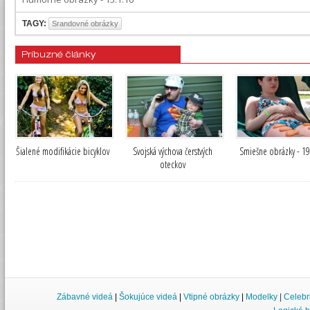
TAGY:
Srandovné obrázky
Príbuzné články
Šialené modifikácie bicyklov
Svojská výchova čerstvých
Smiešne obrázky - 19
oteckov
Zábavné videá
|
Šokujúce videá
|
Vtipné obrázky
|
Modelky
|
Celebr